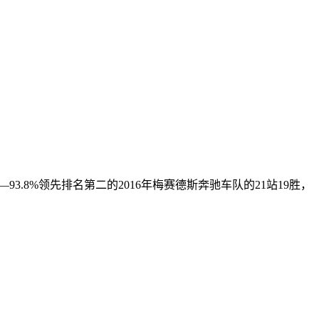
赛车—93.8%领先排名第二的2016年梅赛德斯奔驰车队的21站19胜，