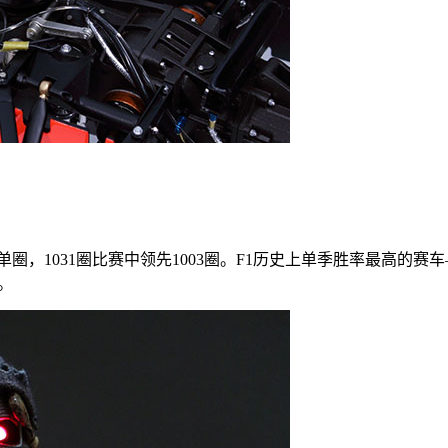
0个最快单圈，1031圈比赛中领先1003圈。F1历史上单季胜率最高的
。