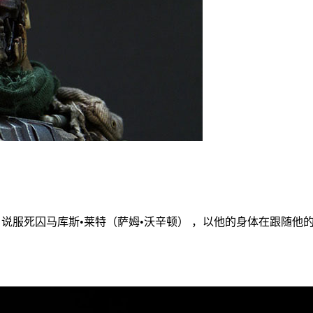
伯翰•卡特）说服死囚马库斯•莱特（萨姆•沃辛顿） ，以他的身体在