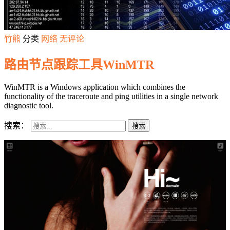
竹熊
分类
网络
无评论
路由节点跟踪工具WinMTR
WinMTR is a Windows application which combines the
functionality of the traceroute and ping utilities in a single network
diagnostic tool.
搜索：