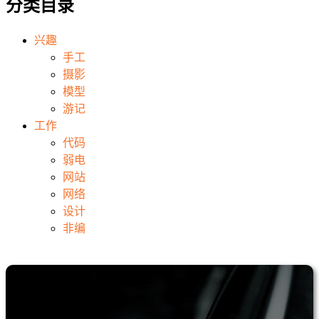
分类目录
兴趣
手工
摄影
模型
游记
工作
代码
弱电
网站
网络
设计
非编