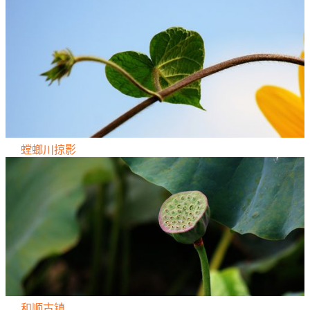
螳螂川掠影
和顺古镇