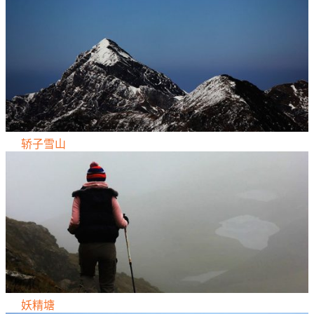
轿子雪山
妖精塘