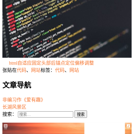
html自适应固定头部后锚点定位偏移调整
张贴在
代码
、
网站
标签：
代码
、
网站
文章导航
非编习作《爱有趣》
长湖风景区
搜索：