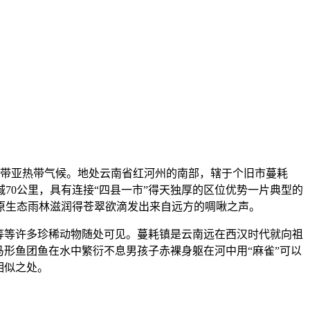
型的热带亚热带气候。地处云南省红河州的南部，辖于个旧市蔓耗
70公里，具有连接“四县一市”得天独厚的区位优势一片典型的
原生态雨林滋润得苍翠欲滴发出来自远方的啁啾之声。
等等许多珍稀动物随处可见。蔓耗镇是云南远在西汉时代就向祖
形鱼团鱼在水中繁衍不息男孩子赤裸身躯在河中用“麻雀”可以
相似之处。