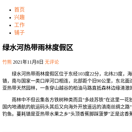
首页
兴趣
工作
铺子
绿水河热带雨林度假区
竹熊
2021年11月8日
无评论
绿水河热带雨林度假区位于东经103度22分，北纬23度，海拔
镇，南与国家一类口岸河口相连，北部距个旧90公里，东北面
亚热带天然园林，一条穿山越谷的柏油马路直抵森林边缘清澈
雨林中不但云集各方铁树种类而且“多歧苏铁”在这里一花独
国内地通航的航运码头其后又向海外开放遥远的滇南丝绸之路“
钓鱼。蔓耗镇是亚热带水果之乡“头顶香蕉脚踩菠萝”正是这香