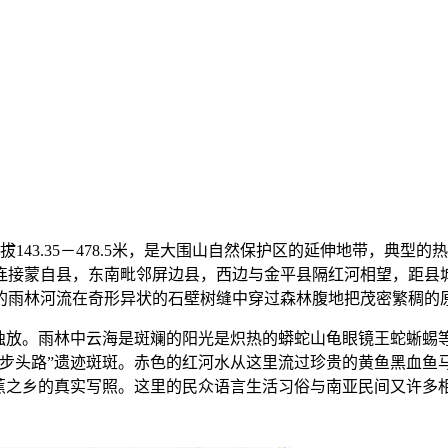
143.35－478.5米，是大围山自然保护区的延伸地带，典
连接蒙自县，东南毗邻屏边县，西边与金平县隔红河相望，距县城
的雨林河流在奇形异状的石壁树缝中穿过森林腹地把茂密繁稠的
放。雨林中云海是斑斓的阳光是炽热的蟒蛇山龟眼镜王蛇蜥蜴
步头路”遗迹斑斑。赤色的红河水从这里流过珍贵的黄鱼黑血鱼马
蕉之乡的真实写照。这里的民众语言生活习俗与南亚民间又许多