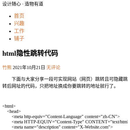
设计随心 · 造物有道
首页
兴趣
工作
铺子
html隐性跳转代码
竹熊
2021年10月21日
无评论
下面与大家分享一段可实现网站（网页）跳转且可隐藏跳
转后网址的代码，只把地址换成你要跳转的地址就行了。
<
html
>
<
head
>
<
meta
http-equiv
=
"Content-Language"
content
=
"zh-CN"
>
<
meta
HTTP-EQUIV
=
"Content-Type"
CONTENT
=
"text/html;
<
meta
name
=
"description"
content
=
"X-Website.com"
>