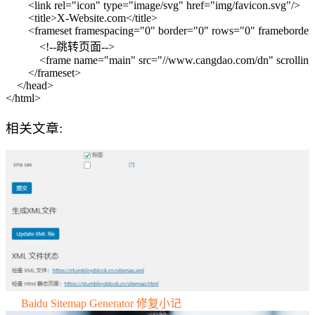
<
link
rel
=
"icon"
type
=
"image/svg"
href
=
"img/favicon.svg"
/
>
<
title
>
X-Website.com
<
/
title
>
<
frameset
framespacing
=
"0"
border
=
"0"
rows
=
"0"
frameborder
<!--跳转页面-->
<
frame
name
=
"main"
src
=
"//www.cangdao.com/dn"
scrolling
<
/
frameset
>
<
/
head
>
<
/
html
>
相关文章:
Baidu Sitemap Generator 修复小记